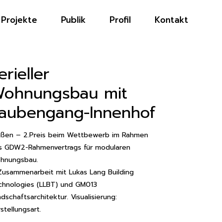
Projekte
Publik
Profil
Kontakt
erieller
ohnungsbau mit
aubengang-Innenhof
eßen – 2.Preis beim Wettbewerb im Rahmen
s GDW2-Rahmenvertrags für modularen
hnungsbau.
 Zusammenarbeit mit Lukas Lang Building
chnologies (LLBT) und GM013
dschaftsarchitektur. Visualisierung:
stellungsart.