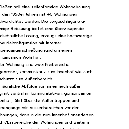
 Gießen soll eine zeilenförmige Wohnbebauung
s den 1950er Jahren mit 40 Wohnungen
chverdichtet werden. Die vorgeschlagene u-
rmige Bebauung bietet eine überzeugende
ädtebauliche Lösung, erzeugt eine hochwertige
bäudekonfiguration mit interner
ubengangerschließung rund um einen
meinsamen Wohnhof.
der Wohnung sind zwei Freibereiche
geordnet, kommunikativ zum Innenhof wie auch
schützt zum Außenbereich.
e räumliche Abfolge von innen nach außen
ginnt zentral im kommunikativen, gemeinsamen
nenhof, führt über die Außentreppen und
ubengänge mit Aussenbereichen vor den
hnungen, dann in die zum Innenhof orientierten
ch-/Essbereiche der Wohnungen und weiter in