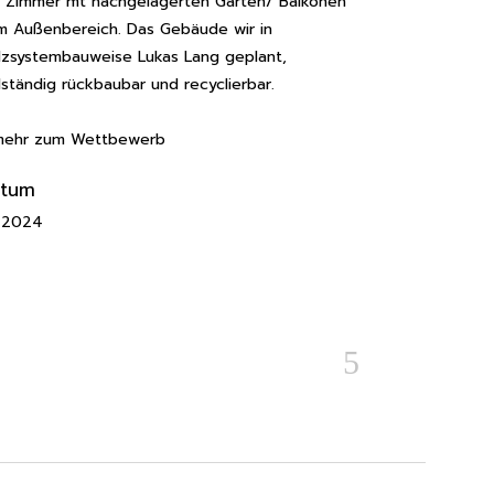
e Zimmer mt nachgelagerten Gärten/ Balkonen
m Außenbereich. Das Gebäude wir in
lzsystembauweise Lukas Lang geplant,
lständig rückbaubar und recyclierbar.
mehr zum Wettbewerb
atum
/2024