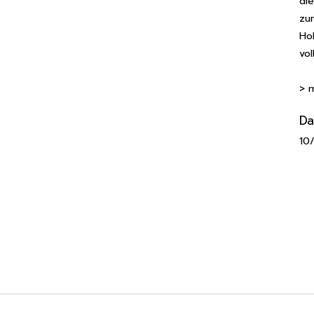
di
zu
Ho
vol
> 
D
10