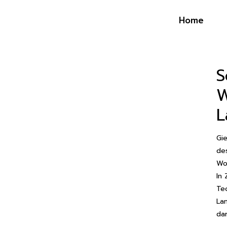
Home
S
W
L
Gi
de
Wo
In
Te
Lan
dar