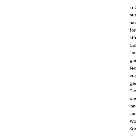
In
au
na
fö
st
Ge
La
ge
Je
zu
ge
Di
be
In
La
Wo
Ko